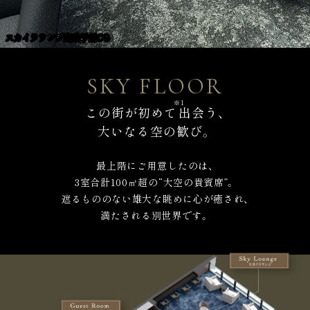
スカイラウンジ完成予想CG
SKY FLOOR
※1
この街が初めて
出会う、
大いなる空の歓び。
最上階にご用意したのは、
3室合計100㎡超の“大空の貴賓席”。
遮るもののない雄大な眺めに心が癒され、
満たされる別世界です。