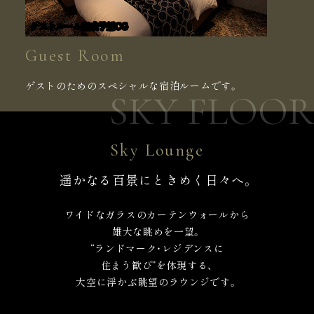
ゲストルーム完成予想CG
パーティールーム完成予想CG
Guest Room
Party Room
ゲストのためのスペシャルな宿泊ルームです。
家族や友人とのパーティー等に利用できます。
Sky Lounge
遥かなる百景にときめく日々へ。
ワイドなガラスのカーテンウォールから
雄大な眺めを一望。
“ランドマーク・レジデンスに
住まう歓び”を体現する、
大空に浮かぶ眺望のラウンジです。