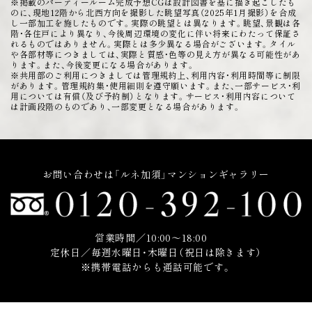
※掲載のパーティールーム完成予想CGは設計図書を基に描き起こしたも
のに、現地12階から北西方向を撮影した眺望写真（2025年1月撮影）を合成
し一部加工を施したものです。実際の眺望とは異なります。眺望、景観は各
階・各住戸により異なり、今後周辺環境の変化に伴い将来にわたって保証さ
れるものではありません。実際とは多少異なる場合がございます。タイル
や各部材等につきましては、実際と質感・色等の見え方が異なる可能性があ
ります。また、今後変更になる場合があります。
※共用部のご利用につきましては管理規約上、利用内容・利用時間等に制限
があります。管理規約集・使用細則を遵守願います。また、一部サービス・利
用については有償（及び予約制）となります。サービス・利用内容について
は計画段階のものであり、一部変更となる場合があります。
お問い合わせは「ルネ加須」マンションギャラリー
営業時間／10:00〜18:00
定休日／毎週水曜日・木曜日（祝日は除きます）
※携帯電話からも通話可能です。