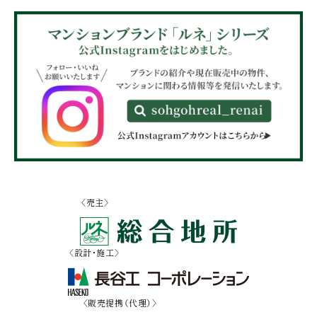
〈売主〉
〈設計・施工〉
〈販売提携（代理）〉