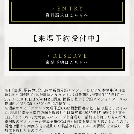
ENTRY
資料請求はこちらへ
【来場予約受付中】
RESERVE
来場予約はこちらへ
※1：「加須」駅徒歩5分以内の新築分譲マンションにおいて本物件/ルネ加
須（地上12階建て）は最高層となります。（対象期間：発売が1995年1月～
2024年11月15日までのMRC調査・捕捉に基づく分譲マンションデータの
範囲内／MRC調べ・2024年12月現在）。
※掲載のスカイラウンジ完成予想CGは設計図書を基に描き起こしたもの
に、現地12階から南西方向を撮影した眺望写真（2025年1月撮影）と「富士
山」、「こうのす花火大会」のイメージを合成し一部加工を施したものです。
※掲載のゲストルーム完成予想CGは設計図書を基に描き起こしたものに、
現地12階から南西方向を撮影した眺望写真（2025年1月撮影）を合成し一部
加工を施したものです。